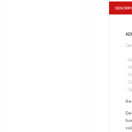
DESCRIP
AD
Car
- P
- P
- F
- C
- S
Rec
De
hor
va