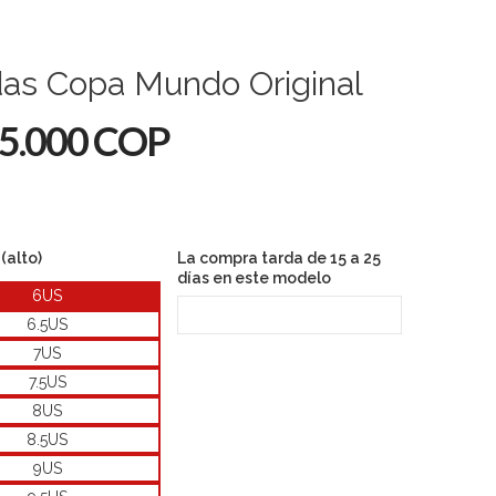
das Copa Mundo Original
5.000 COP
(alto)
La compra tarda de 15 a 25
días en este modelo
6US
6.5US
7US
7.5US
8US
8.5US
9US