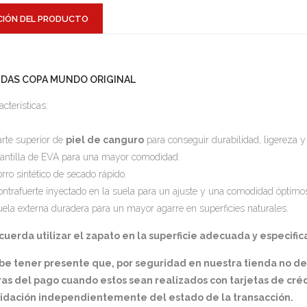
CIÓN DEL PRODUCTO
IDAS COPA MUNDO ORIGINAL
acterísticas:
arte superior de
piel de canguro
para conseguir durabilidad, ligereza y
lantilla de EVA para una mayor comodidad.
orro sintético de secado rápido.
ontrafuerte inyectado en la suela para un ajuste y una comodidad óptimo
uela externa duradera para un mayor agarre en superficies naturales.
uerda utilizar el zapato en la superficie adecuada y especifica
be tener presente que, por seguridad en nuestra tienda no d
as del pago cuando estos sean realizados con tarjetas de créd
lidación independientemente del estado de la transacción.