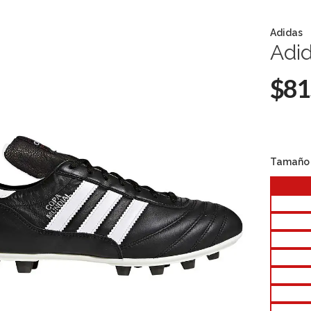
Adidas
Adi
$81
Tamaño 