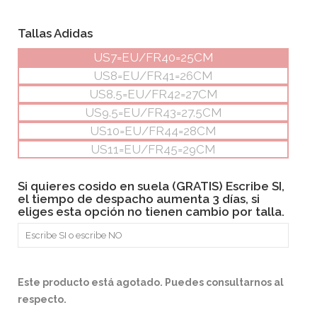
Tallas Adidas
US7=EU/FR40=25CM
US8=EU/FR41=26CM
US8.5=EU/FR42=27CM
US9.5=EU/FR43=27.5CM
US10=EU/FR44=28CM
US11=EU/FR45=29CM
Si quieres cosido en suela (GRATIS) Escribe SI,
el tiempo de despacho aumenta 3 días, si
eliges esta opción no tienen cambio por talla.
Este producto está agotado. Puedes consultarnos al
respecto.