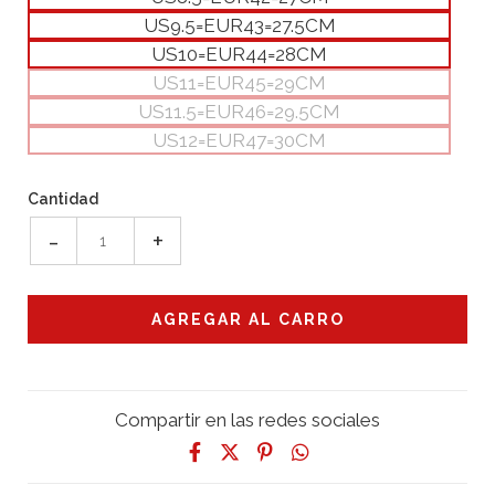
US9.5=EUR43=27.5CM
US10=EUR44=28CM
US11=EUR45=29CM
US11.5=EUR46=29.5CM
US12=EUR47=30CM
Cantidad
-
+
Compartir en las redes sociales