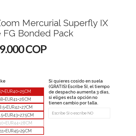
Zoom Mercurial Superfly IX
te FG Bonded Pack
9.000 COP
ike
Si quieres cosido en suela
(GRATIS) Escribe SI, el tiempo
S7=EUR40=25CM
de despacho aumenta 3 días,
si eliges esta opción no
S8=EUR41=26CM
tienen cambio por talla.
8.5=EUR42=27CM
.5=EUR43=27.5CM
10=EUR44=28CM
11=EUR45=29CM