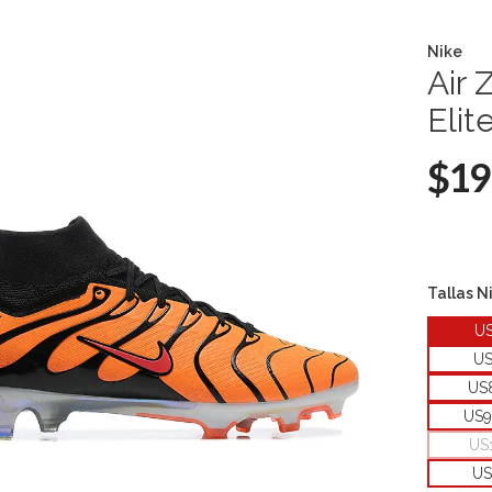
Nike
Air 
Eli
$19
Tallas N
U
U
US
US9
US
US