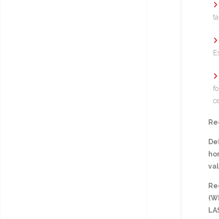
t
E
f
c
Rec
De
hor
va
Re
(Wh
LA