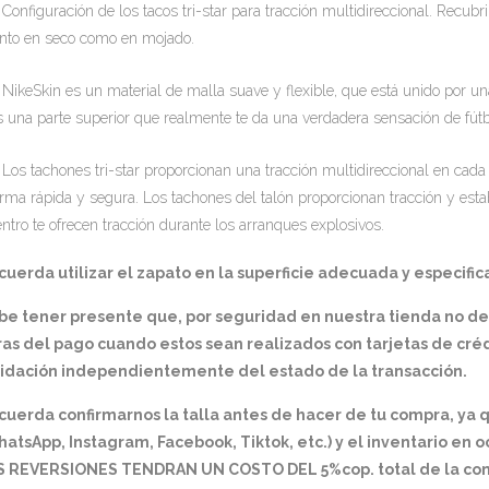
Configuración de los tacos tri-star para tracción multidireccional. Recu
anto en seco como en mojado.
NikeSkin es un material de malla suave y flexible, que está unido por un
s una parte superior que realmente te da una verdadera sensación de fútb
Los tachones tri-star proporcionan una tracción multidireccional en cad
orma rápida y segura. Los tachones del talón proporcionan tracción y estab
entro te ofrecen tracción durante los arranques explosivos.
uerda utilizar el zapato en la superficie adecuada y especifica
be tener presente que, por seguridad en nuestra tienda no d
as del pago cuando estos sean realizados con tarjetas de créd
lidación independientemente del estado de la transacción.
cuerda confirmarnos la talla antes de hacer de tu compra, ya
atsApp, Instagram, Facebook, Tiktok, etc.) y el inventario en 
S REVERSIONES TENDRAN UN COSTO DEL 5%cop. total de la comp