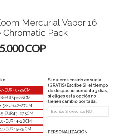
Zoom Mercurial Vapor 16
e Chromatic Pack
5.000 COP
ike
Si quieres cosido en suela
(GRATIS) Escribe SI, el tiempo
S7=EUR40=25CM
de despacho aumenta 3 días,
si eliges esta opción no
S8=EUR41=26CM
tienen cambio por talla.
8.5=EUR42=27CM
.5=EUR43=27.5CM
10=EUR44=28CM
11=EUR45=29CM
PERSONALIZACIÓN