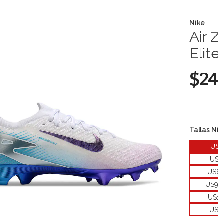
Nike
Air 
Elit
$24
Tallas N
U
U
US
US9
US
US