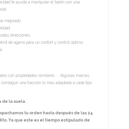
locidad te ayuda a manipular el balón con una
rial.
gía mejorado
ilidad.
todas direcciones.
knit de agarre para un confort y control óptimo.
a.
les con propiedades similares. ... Algunas marcas
 conseguir una tracción lo más adaptada a cada tipo
 de la suela.
espachamos tu orden hasta después de las 24
ito. Ya que este es el tiempo estipulado de