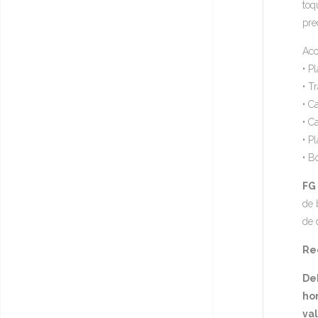
toq
pre
Aco
• P
• T
• C
• C
• P
• B
FG
de 
de 
Rec
De
hor
va