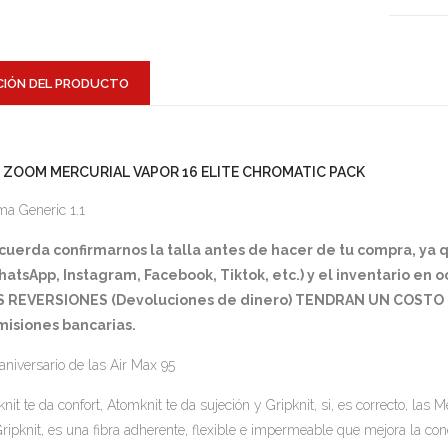
CIÓN DEL PRODUCTO
R ZOOM MERCURIAL VAPOR 16 ELITE CHROMATIC PACK
a Generic 1.1
cuerda confirmarnos la talla antes de hacer de tu compra, ya
atsApp, Instagram, Facebook, Tiktok, etc.) y el inventario en 
S REVERSIONES (Devoluciones de dinero) TENDRAN UN COSTO D
misiones bancarias.
aniversario de las Air Max 95
knit te da confort, Atomknit te da sujeción y Gripknit, si, es correcto, las 
Gripknit, es una fibra adherente, flexible e impermeable que mejora la c