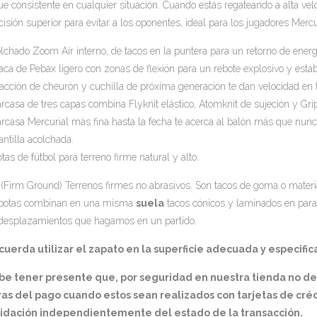
ue consistente en cualquier situación. Cuando estás regateando a alta ve
cisión superior para evitar a los oponentes, ideal para los jugadores Mercu
lchado Zoom Air interno, de tacos en la puntera para un retorno de ener
laca de Pebax ligero con zonas de flexión para un rebote explosivo y estab
racción de cheurón y cuchilla de próxima generación te dan velocidad en 
arcasa de tres capas combina Flyknit elástico, Atomknit de sujeción y Grip
arcasa Mercurial más fina hasta la fecha te acerca al balón más que nunc
lantilla acolchada.
otas de fútbol para terreno firme natural y alto.
(Firm Ground) Terrenos firmes no abrasivos. Son tacos de goma o materia
botas combinan en una misma
suela
tacos cónicos y laminados en para
desplazamientos que hagamos en un partido.
uerda utilizar el zapato en la superficie adecuada y especifica
be tener presente que, por seguridad en nuestra tienda no d
as del pago cuando estos sean realizados con tarjetas de créd
lidación independientemente del estado de la transacción.