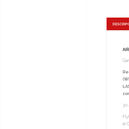
DESCRIP
AI
Gam
Re
(Wh
LA
co
30 
Fly
el 