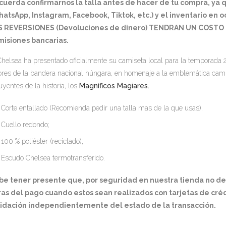
cuerda confirmarnos la talla antes de hacer de tu compra, ya
atsApp, Instagram, Facebook, Tiktok, etc.) y el inventario en 
S REVERSIONES (Devoluciones de dinero) TENDRAN UN COSTO D
misiones bancarias.
Chelsea ha presentado oficialmente su camiseta local para la temporada 
ores de la bandera nacional húngara, en homenaje a la emblemática cami
luyentes de la historia, los
Magníficos Magiares.
Corte entallado (Recomienda pedir una talla mas de la que usas).
Cuello redondo;
100 % poliéster (reciclado);
Escudo Chelsea termotransferido.
be tener presente que, por seguridad en nuestra tienda no d
as del pago cuando estos sean realizados con tarjetas de créd
lidación independientemente del estado de la transacción.