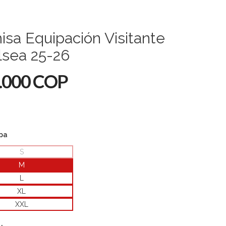
sa Equipación Visitante
lsea 25-26
.000 COP
opa
S
M
L
XL
XXL