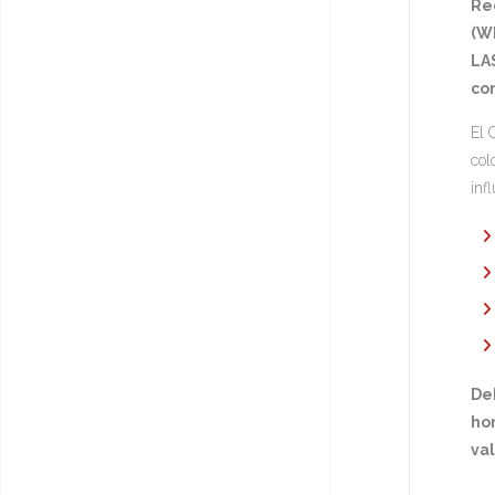
Re
(Wh
LA
co
El 
col
inf
De
hor
va