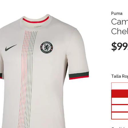
Puma
Cami
Che
$99
Talla R