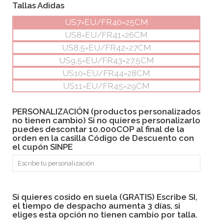
Tallas Adidas
US7=EU/FR40=25CM
US8=EU/FR41=26CM
US8.5=EU/FR42=27CM
US9.5=EU/FR43=27.5CM
US10=EU/FR44=28CM
US11=EU/FR45=29CM
PERSONALIZACIÓN (productos personalizados
no tienen cambio) Si no quieres personalizarlo
puedes descontar 10.000COP al final de la
orden en la casilla Código de Descuento con
el cupón SINPE
Si quieres cosido en suela (GRATIS) Escribe SI,
el tiempo de despacho aumenta 3 días, si
eliges esta opción no tienen cambio por talla.