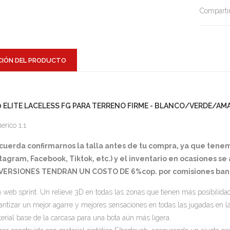
Compartir
CIÓN DEL PRODUCTO
0 ELITE LACELESS FG PARA TERRENO FIRME - BLANCO/VERDE/AM
erico 1.1
cuerda confirmarnos la talla antes de tu compra, ya que tene
tagram, Facebook, Tiktok, etc.) y el inventario en ocasiones s
VERSIONES TENDRAN UN COSTO DE 6%cop. por comisiones banc
 web sprint. Un relieve 3D en todas las zonas que tienen más posibilidad
antizar un mejor agarre y mejores sensaciones en todas las jugadas en l
erial base de la carcasa para una bota aún más ligera.