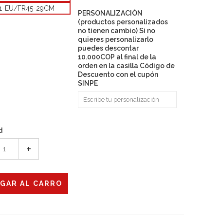
1=EU/FR45=29CM
PERSONALIZACIÓN
(productos personalizados
no tienen cambio) Si no
quieres personalizarlo
puedes descontar
10.000COP al final de la
orden en la casilla Código de
Descuento con el cupón
SINPE
d
+