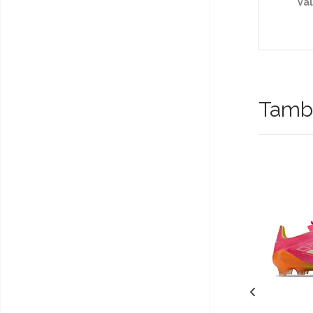
va
Tambi