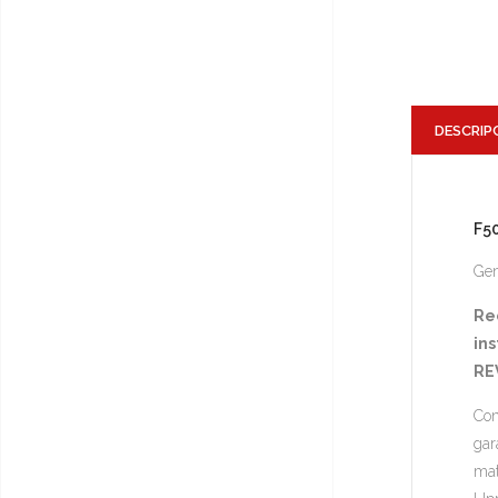
DESCRIP
F5
Gen
Re
ins
RE
Con
gar
mat