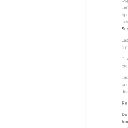
Upp
Len
Spr
tod
Sue
Las
fir
Dis
pre
Las
pri
dis
Rec
De
hor