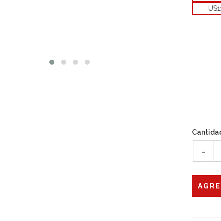
US1
Cantida
-