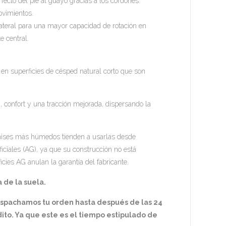
fecto del pie al guayo gracias a los cordones.
ovimientos.
ateral para una mayor capacidad de rotación en
e central.
en superficies de césped natural corto que son
, confort y una tracción mejorada, dispersando la
s paises más húmedos tienden a usarlas desde
ficiales (AG), ya que su construcción no está
icies AG anulan la garantía del fabricante.
 de la suela.
espachamos tu orden hasta después de las 24
ito. Ya que este es el tiempo estipulado de