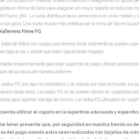
er construido con material sintético Fibertouch, asegurando un ajuste per
güeta en forma de túnel para asegurar un mayor soporte en todos los m
int Frame 360. La suela distribuye tacos semicónicos en zona medial y l
os los giros. Una suela mucho más estética con la firma de Silo en la part
laTerreno Firme FG
 botas de fútbol con suelas para terreno firme solamente se pueden usar 
mes bajo el pie y puede que estén ligeramente mojadas.
eñadas específicamente para esta superficie de juego, ofrecen aceleración
sión de los tacos de manera uniforme.
 suelas FG son fijas (no extraíbles) y se utilizan por todo el mundo; lo
mavera hasta otoño. Las botas FG no se pueden utilizar en superficies arti
eñada para soportar ese tipo de fricción. Las botas FG utilizadas en superf
uerda utilizar el zapato en la superficie adecuada y especifica
be tener presente que, por seguridad en nuestra tienda no d
as del pago cuando estos sean realizados con tarjetas de créd