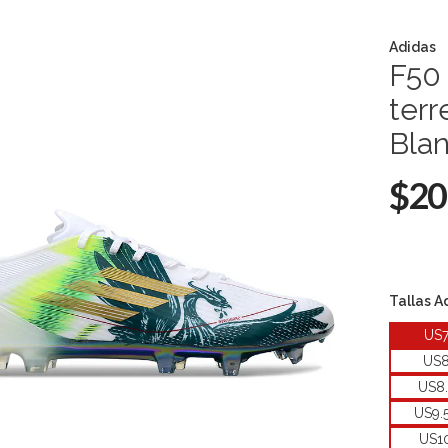
Adidas
F50 
terr
Bla
$20
Tallas A
US
US
US8
US9.
US1