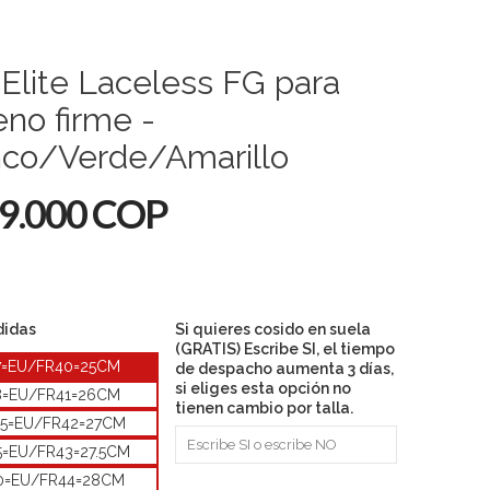
Elite Laceless FG para
eno firme -
nco/Verde/Amarillo
9.000 COP
didas
Si quieres cosido en suela
(GRATIS) Escribe SI, el tiempo
7=EU/FR40=25CM
de despacho aumenta 3 días,
si eliges esta opción no
8=EU/FR41=26CM
tienen cambio por talla.
.5=EU/FR42=27CM
5=EU/FR43=27.5CM
0=EU/FR44=28CM