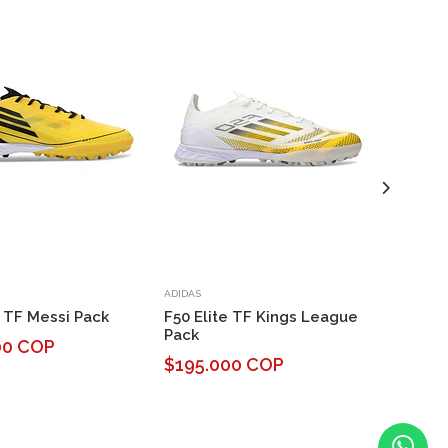
ADIDAS
ADIDAS
e TF Messi Pack
F50 Elite TF Kings League
F50 Eli
Pack
Stellar
00 COP
$195.000 COP
$195.