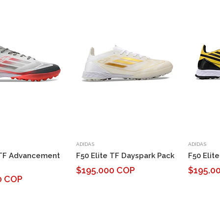
ADIDAS
ADIDAS
 TF Advancement
F50 Elite TF Dayspark Pack
F50 Elit
y
$195.000 COP
$195.0
0 COP