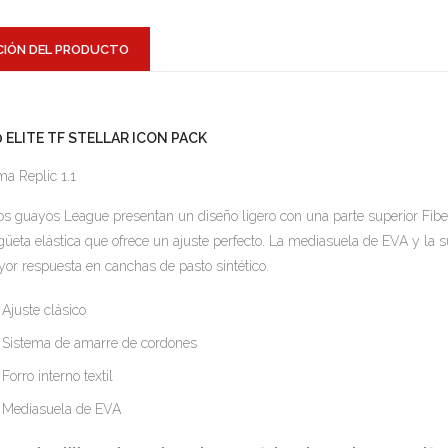
CIÓN DEL PRODUCTO
0 ELITE TF STELLAR ICON PACK
a Replic 1.1
os guayos League presentan un diseño ligero con una parte superior Fibe
güeta elástica que ofrece un ajuste perfecto. La mediasuela de EVA y la 
or respuesta en canchas de pasto sintético.
Ajuste clásico
Sistema de amarre de cordones
Forro interno textil
Mediasuela de EVA