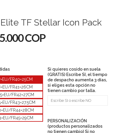
Elite TF Stellar Icon Pack
5.000 COP
didas
Si quieres cosido en suela
(GRATIS) Escribe SI, el tiempo
7=EU/FR40=25CM
de despacho aumenta 3 días,
si eliges esta opción no
8=EU/FR41=26CM
tienen cambio por talla.
.5=EU/FR42=27CM
5=EU/FR43=27.5CM
0=EU/FR44=28CM
1=EU/FR45=29CM
PERSONALIZACIÓN
(productos personalizados
no tienen cambio) Si no