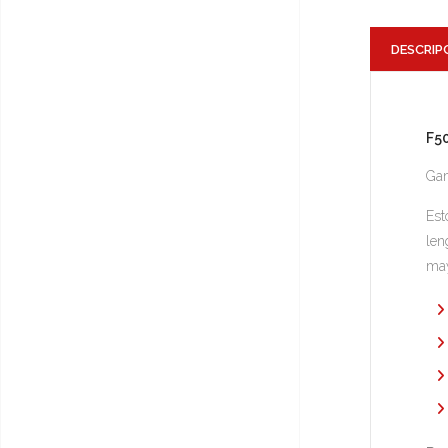
DESCRIP
F5
Gam
Est
len
may