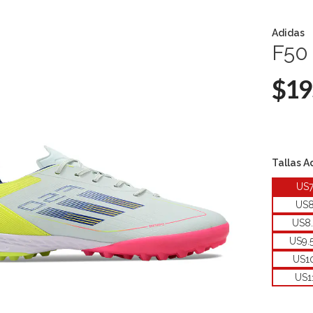
Adidas
F50 
$19
Tallas A
US
US
US8
US9.
US1
US1