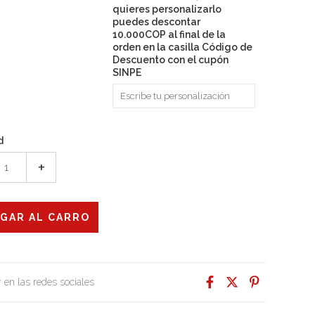
quieres personalizarlo
puedes descontar
10.000COP al final de la
orden en la casilla Código de
Descuento con el cupón
SINPE
d
+
 en las redes sociales