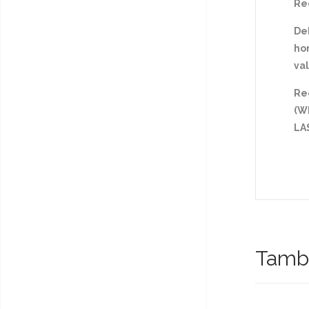
Rec
De
hor
val
Re
(Wh
LA
Tambi