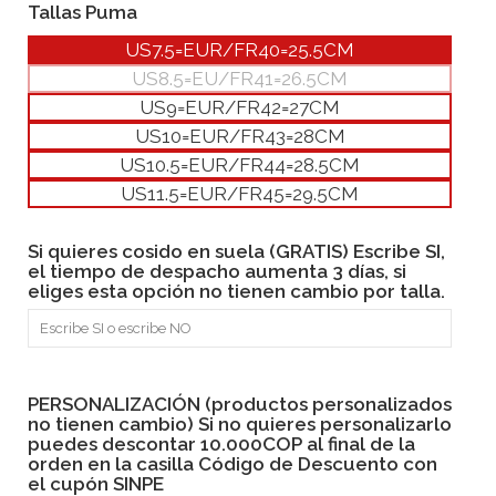
Tallas Puma
US7.5=EUR/FR40=25.5CM
US8.5=EU/FR41=26.5CM
US9=EUR/FR42=27CM
US10=EUR/FR43=28CM
US10.5=EUR/FR44=28.5CM
US11.5=EUR/FR45=29.5CM
Si quieres cosido en suela (GRATIS) Escribe SI,
el tiempo de despacho aumenta 3 días, si
eliges esta opción no tienen cambio por talla.
PERSONALIZACIÓN (productos personalizados
no tienen cambio) Si no quieres personalizarlo
puedes descontar 10.000COP al final de la
orden en la casilla Código de Descuento con
el cupón SINPE