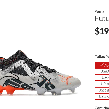
Puma
Futu
$19
Tallas 
US7.
US8.
US9
US1
US10.
US11.
Cantida