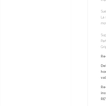
Sue
La 
mov
Sup
Par
Gri
Rec
De
hor
va
Re
ins
RE