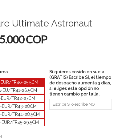
re Ultimate Astronaut
5.000 COP
Puma
Si quieres cosido en suela
(GRATIS) Escribe SI, el tiempo
5=EUR/FR40=25.5CM
de despacho aumenta 3 días,
si eliges esta opción no
5=EU/FR41=26.5CM
tienen cambio por talla.
=EUR/FR42=27CM
0=EUR/FR43=28CM
5=EUR/FR44=28.5CM
5=EUR/FR45=29.5CM
d