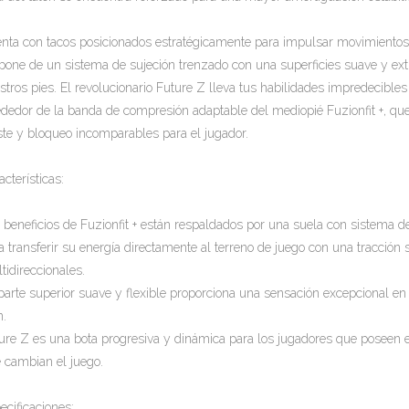
nta con tacos posicionados estratégicamente para impulsar movimientos
pone de un sistema de sujeción trenzado con una superficies suave y ext
stros pies. El revolucionario Future Z lleva tus habilidades impredecibles 
ededor de la banda de compresión adaptable del mediopié Fuzionfit +, que
ste y bloqueo incomparables para el jugador.
acterísticas:
 beneficios de Fuzionfit + están respaldados por una suela con sistema d
a transferir su energía directamente al terreno de juego con una tracción
tidireccionales.
parte superior suave y flexible proporciona una sensación excepcional en l
n.
ure Z es una bota progresiva y dinámica para los jugadores que poseen e
 cambian el juego.
ecificaciones: