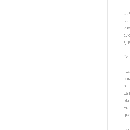
Cue
Dis
vue
alr
aju
Car
Los
par
mul
La 
Ski
Fut
que
Esp