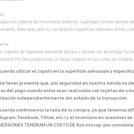
la:
suela con sistema de movimiento dinámico superligero brinda libertad 
imiento. Adecuado para su uso tanto en superficies naturales firmes como 
erior:
te superior de ingeniería altamente técnica y flexible con tecnología Fuzion
pcontrol Pro Skin proporciona un toque superior en las zonas de contacto c
uerda utilizar el zapato en la superficie adecuada y especifica
be tener presente que, por seguridad en nuestra tienda no d
as del pago cuando estos sean realizados con tarjetas de créd
lidación independientemente del estado de la transacción.
cuerda confirmarnos la talla de tu compra, ya que tenemos di
tagram, Facebook, Tiktok, etc.) y el inventario en ocasiones s
VERSIONES TENDRAN UN COSTO DE $10.000cop. por comisiones