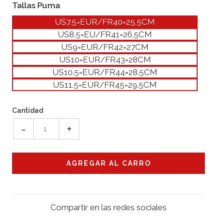
Tallas Puma
US7.5=EUR/FR40=25.5CM
US8.5=EU/FR41=26.5CM
US9=EUR/FR42=27CM
US10=EUR/FR43=28CM
US10.5=EUR/FR44=28.5CM
US11.5=EUR/FR45=29.5CM
Cantidad
-
+
Compartir en las redes sociales