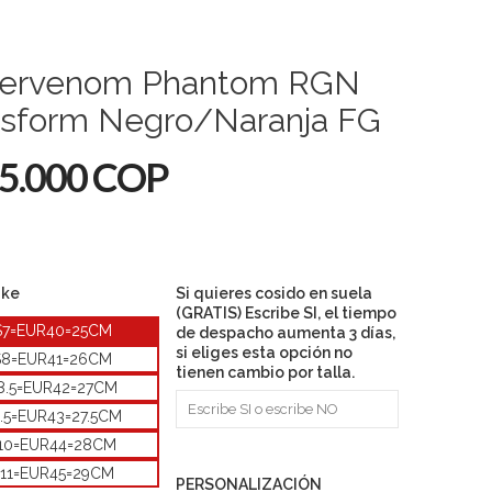
ervenom Phantom RGN
nsform Negro/Naranja FG
5.000 COP
ike
Si quieres cosido en suela
(GRATIS) Escribe SI, el tiempo
S7=EUR40=25CM
de despacho aumenta 3 días,
si eliges esta opción no
S8=EUR41=26CM
tienen cambio por talla.
8.5=EUR42=27CM
.5=EUR43=27.5CM
10=EUR44=28CM
11=EUR45=29CM
PERSONALIZACIÓN