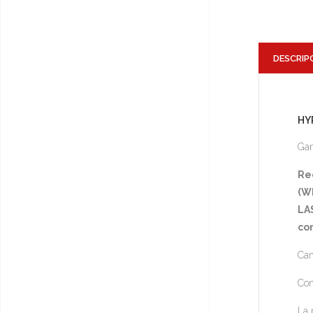
DESCRIP
HY
Gam
Re
(Wh
LA
co
Cam
Con
La 