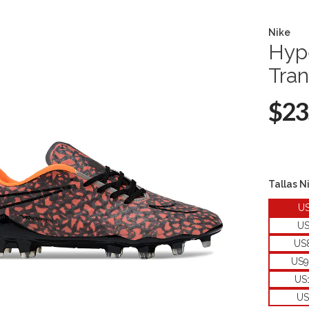
Nike
Hyp
Tra
$23
Tallas N
U
U
US
US9
US
US