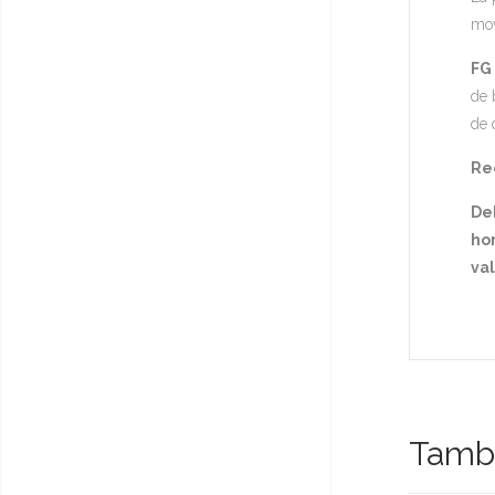
mov
FG
de 
de 
Rec
De
hor
va
Tambi