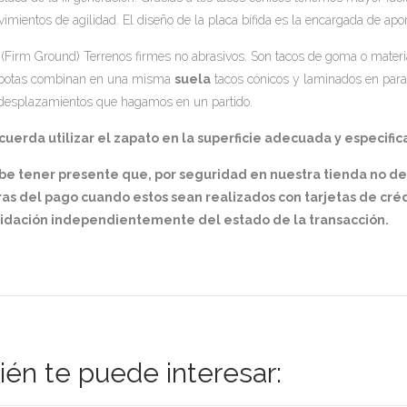
imientos de agilidad. El diseño de la placa bífida es la encargada de apo
(Firm Ground) Terrenos firmes no abrasivos. Son tacos de goma o materia
botas combinan en una misma
suela
tacos cónicos y laminados en para
desplazamientos que hagamos en un partido.
uerda utilizar el zapato en la superficie adecuada y especifica
be tener presente que, por seguridad en nuestra tienda no d
as del pago cuando estos sean realizados con tarjetas de créd
lidación independientemente del estado de la transacción.
én te puede interesar: