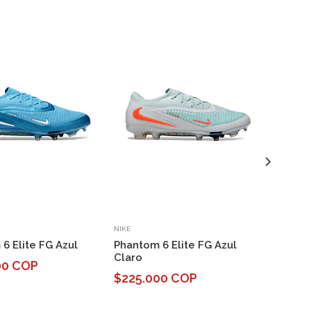
NIKE
NIKE
Phanto
6 Elite FG Azul
Phantom 6 Elite FG Azul
Claro
$225.
00 COP
$225.000 COP