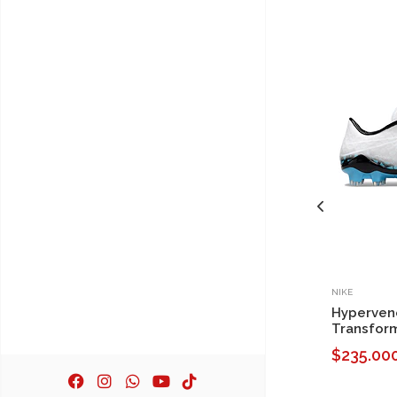
NIKE
Hyperven
Transfor
$235.00