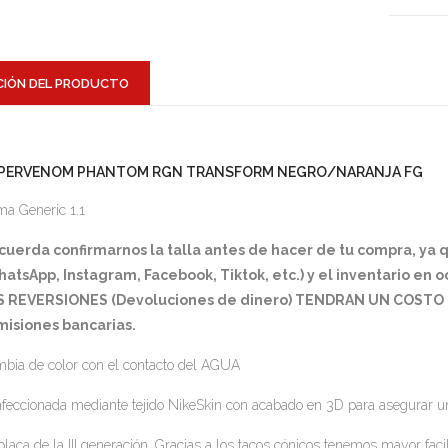
CIÓN DEL PRODUCTO
PERVENOM PHANTOM RGN TRANSFORM NEGRO/NARANJA FG
a Generic 1.1
cuerda confirmarnos la talla antes de hacer de tu compra, ya
atsApp, Instagram, Facebook, Tiktok, etc.) y el inventario en 
S REVERSIONES (Devoluciones de dinero) TENDRAN UN COSTO D
misiones bancarias.
bia de color con el contacto del AGUA
feccionada mediante tejido NikeSkin con acabado en 3D para asegurar un 
placa de la III generación. Gracias a los tacos cónicos tenemos mayor facili