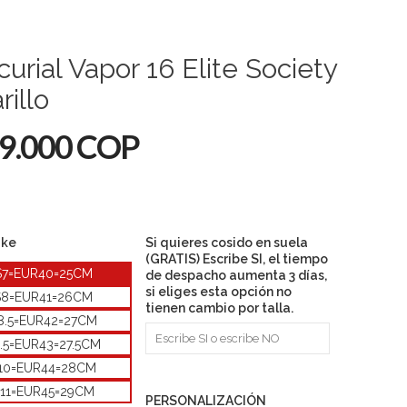
urial Vapor 16 Elite Society
illo
9.000 COP
ike
Si quieres cosido en suela
(GRATIS) Escribe SI, el tiempo
S7=EUR40=25CM
de despacho aumenta 3 días,
si eliges esta opción no
S8=EUR41=26CM
tienen cambio por talla.
8.5=EUR42=27CM
.5=EUR43=27.5CM
10=EUR44=28CM
11=EUR45=29CM
PERSONALIZACIÓN