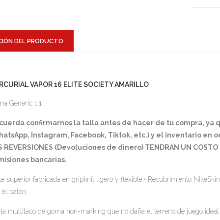
CIÓN DEL PRODUCTO
RCURIAL VAPOR 16 ELITE SOCIETY AMARILLO
a Generic 1.1
cuerda confirmarnos la talla antes de hacer de tu compra, ya
atsApp, Instagram, Facebook, Tiktok, etc.) y el inventario en 
S REVERSIONES (Devoluciones de dinero) TENDRAN UN COSTO D
misiones bancarias.
te superior fabricada en gripknit ligero y flexible.• Recubrimiento NikeSki
 el balón.
la multitaco de goma non-marking que no daña el terreno de juego ideal p