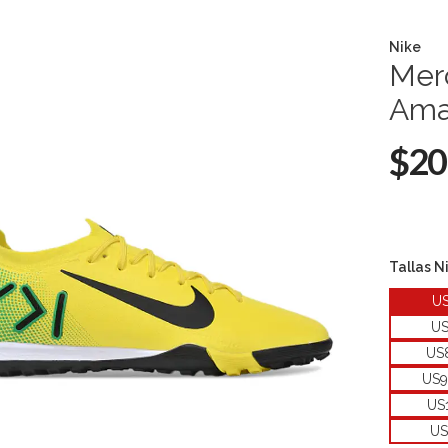
Nike
Merc
Amar
$20
Tallas N
U
U
US
US9
US
US