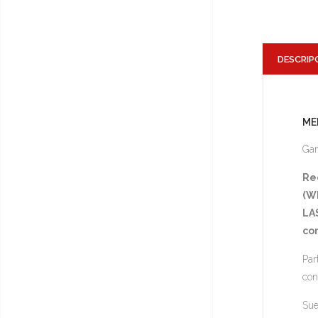
DESCRIP
ME
Gam
Re
(Wh
LA
co
Par
con
Sue