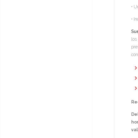
• U
• I
Sue
los
pre
con
Rec
De
hor
va