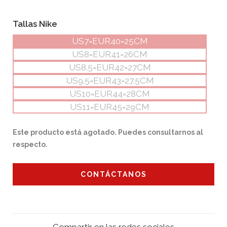
Tallas Nike
US7=EUR40=25CM
US8=EUR41=26CM
US8.5=EUR42=27CM
US9.5=EUR43=27.5CM
US10=EUR44=28CM
US11=EUR45=29CM
Este producto está agotado. Puedes consultarnos al
respecto.
CONTÁCTANOS
Compartir en las redes sociales