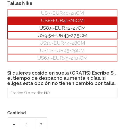
Tallas Nike
US7=EUR40=25CM
US8=EUR41=26CM
US8.5=EUR42=27CM
US9.5=EUR43=27.5CM
US10=EUR44=28CM
US11=EUR45=29CM
US6.5=EUR39=24.5CM
Si quieres cosido en suela (GRATIS) Escribe SI,
el tiempo de despacho aumenta 3 días, si
eliges esta opción no tienen cambio por talla.
Cantidad
-
+