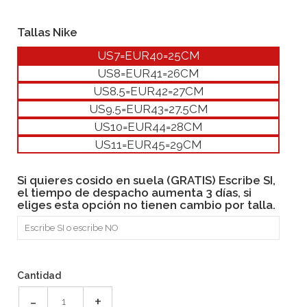
Tallas Nike
US7=EUR40=25CM
US8=EUR41=26CM
US8.5=EUR42=27CM
US9.5=EUR43=27.5CM
US10=EUR44=28CM
US11=EUR45=29CM
Si quieres cosido en suela (GRATIS) Escribe SI,
el tiempo de despacho aumenta 3 días, si
eliges esta opción no tienen cambio por talla.
Cantidad
-
+