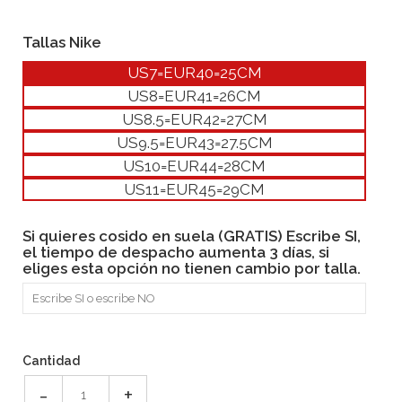
Tallas Nike
US7=EUR40=25CM
US8=EUR41=26CM
US8.5=EUR42=27CM
US9.5=EUR43=27.5CM
US10=EUR44=28CM
US11=EUR45=29CM
Si quieres cosido en suela (GRATIS) Escribe SI,
el tiempo de despacho aumenta 3 días, si
eliges esta opción no tienen cambio por talla.
Cantidad
-
+