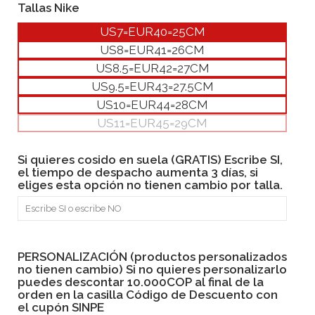
Tallas Nike
US7=EUR40=25CM
US8=EUR41=26CM
US8.5=EUR42=27CM
US9.5=EUR43=27.5CM
US10=EUR44=28CM
US11=EUR45=29CM
Si quieres cosido en suela (GRATIS) Escribe SI,
el tiempo de despacho aumenta 3 días, si
eliges esta opción no tienen cambio por talla.
PERSONALIZACIÓN (productos personalizados
no tienen cambio) Si no quieres personalizarlo
puedes descontar 10.000COP al final de la
orden en la casilla Código de Descuento con
el cupón SINPE