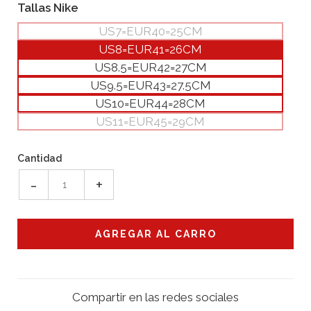
Tallas Nike
US7=EUR40=25CM
US8=EUR41=26CM
US8.5=EUR42=27CM
US9.5=EUR43=27.5CM
US10=EUR44=28CM
US11=EUR45=29CM
Cantidad
-
+
Compartir en las redes sociales