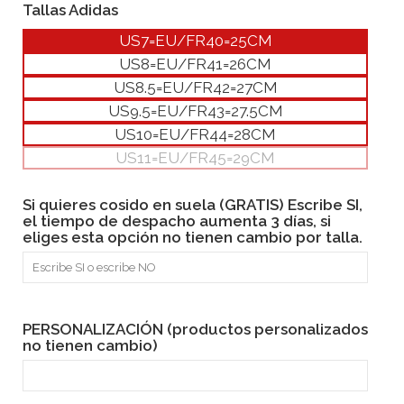
Tallas Adidas
US7=EU/FR40=25CM
US8=EU/FR41=26CM
US8.5=EU/FR42=27CM
US9.5=EU/FR43=27.5CM
US10=EU/FR44=28CM
US11=EU/FR45=29CM
Si quieres cosido en suela (GRATIS) Escribe SI,
el tiempo de despacho aumenta 3 días, si
eliges esta opción no tienen cambio por talla.
PERSONALIZACIÓN (productos personalizados
no tienen cambio)