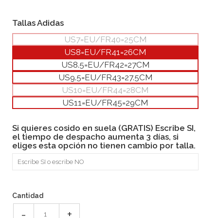
Tallas Adidas
US7=EU/FR40=25CM
US8=EU/FR41=26CM
US8.5=EU/FR42=27CM
US9.5=EU/FR43=27.5CM
US10=EU/FR44=28CM
US11=EU/FR45=29CM
Si quieres cosido en suela (GRATIS) Escribe SI,
el tiempo de despacho aumenta 3 días, si
eliges esta opción no tienen cambio por talla.
Cantidad
-
+