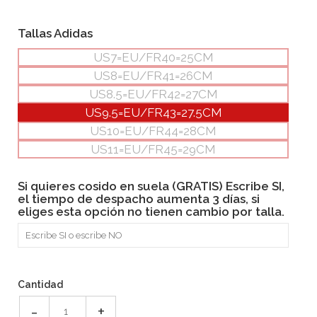
Tallas Adidas
US7=EU/FR40=25CM
US8=EU/FR41=26CM
US8.5=EU/FR42=27CM
US9.5=EU/FR43=27.5CM
US10=EU/FR44=28CM
US11=EU/FR45=29CM
Si quieres cosido en suela (GRATIS) Escribe SI,
el tiempo de despacho aumenta 3 días, si
eliges esta opción no tienen cambio por talla.
Cantidad
-
+