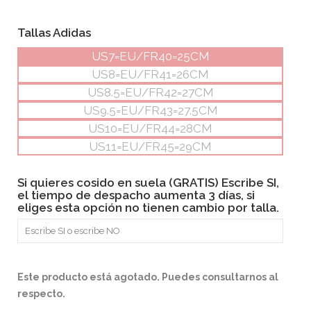
Tallas Adidas
US7=EU/FR40=25CM
US8=EU/FR41=26CM
US8.5=EU/FR42=27CM
US9.5=EU/FR43=27.5CM
US10=EU/FR44=28CM
US11=EU/FR45=29CM
Si quieres cosido en suela (GRATIS) Escribe SI,
el tiempo de despacho aumenta 3 días, si
eliges esta opción no tienen cambio por talla.
Este producto está agotado. Puedes consultarnos al
respecto.