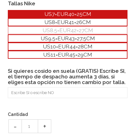
Tallas Nike
US7=EUR40=25CM
US8=EUR41=26CM
US8.5=EUR42=27CM
US9.5=EUR43=27.5CM
US10=EUR44=28CM
US11=EUR45=29CM
Si quieres cosido en suela (GRATIS) Escribe SI,
el tiempo de despacho aumenta 3 días, si
eliges esta opción no tienen cambio por talla.
Cantidad
-
+