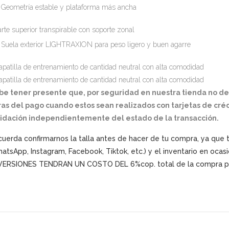
Geometría estable y plataforma más ancha
arte superior transpirable con soporte zonal
Suela exterior LIGHTRAXION para peso ligero y buen agarre
apatilla de entrenamiento de cantidad neutral con alta comodidad
apatilla de entrenamiento de cantidad neutral con alta comodidad
be tener presente que, por seguridad en nuestra tienda no d
as del pago cuando estos sean realizados con tarjetas de créd
lidación independientemente del estado de la transacción.
uerda confirmarnos la talla antes de hacer de tu compra, ya que
atsApp, Instagram, Facebook, Tiktok, etc.) y el inventario en oca
VERSIONES TENDRAN UN COSTO DEL 6%cop. total de la compra po