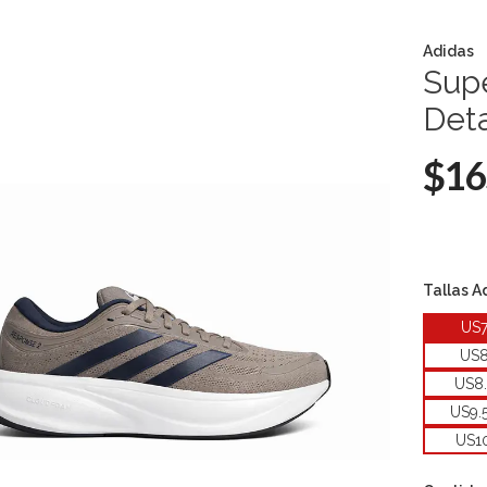
Adidas
Supe
Deta
$16
Tallas A
US
US
US8
US9.
US1