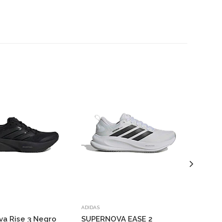
ADIDAS
NIKE
va Rise 3 Negro
SUPERNOVA EASE 2
Phantom