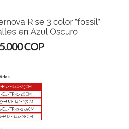
rnova Rise 3 color "fossil"
lles en Azul Oscuro
5.000 COP
didas
7=EU/FR40=25CM
8=EU/FR41=26CM
.5=EU/FR42=27CM
5=EU/FR43=27.5CM
0=EU/FR44=28CM