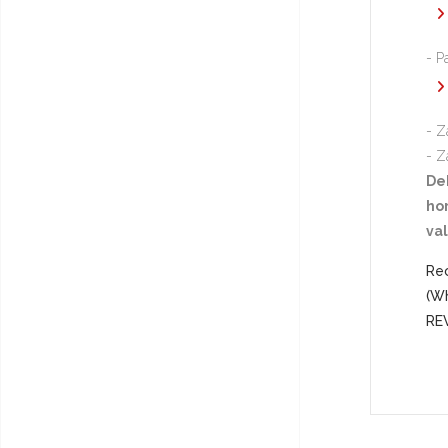
- P
- Z
- Z
De
hor
va
Rec
(Wh
RE