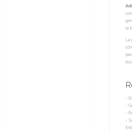
Ad
con
gen
la 
La 
cóm
par
bus
R
- E
- G
- P
- S
Ent