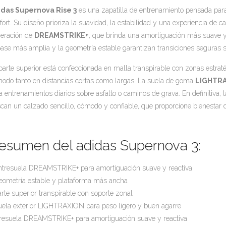
idas Supernova Rise 3
es una zapatilla de entrenamiento pensada par
fort. Su diseño prioriza la suavidad, la estabilidad y una experiencia de c
eración de
DREAMSTRIKE+
, que brinda una amortiguación más suave 
base más amplia y la geometría estable garantizan transiciones seguras si
parte superior está confeccionada en malla transpirable con zonas estratég
odo tanto en distancias cortas como largas. La suela de goma
LIGHTR
a entrenamientos diarios sobre asfalto o caminos de grava. En definitiva, 
can un calzado sencillo, cómodo y confiable, que proporcione bienestar 
esumen del adidas Supernova 3:
ntresuela DREAMSTRIKE+ para amortiguación suave y reactiva
eometría estable y plataforma más ancha
arte superior transpirable con soporte zonal
uela exterior LIGHTRAXION para peso ligero y buen agarre
resuela DREAMSTRIKE+ para amortiguación suave y reactiva