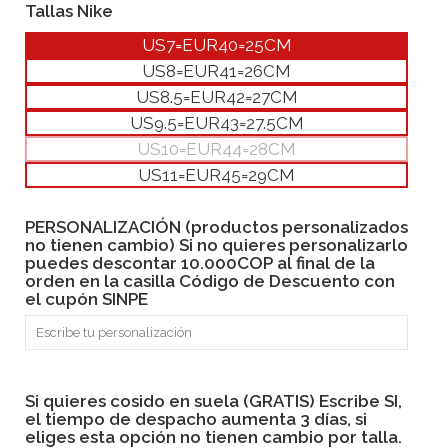
Tallas Nike
US7=EUR40=25CM
US8=EUR41=26CM
US8.5=EUR42=27CM
US9.5=EUR43=27.5CM
US10=EUR44=28CM
US11=EUR45=29CM
PERSONALIZACIÓN (productos personalizados
no tienen cambio) Si no quieres personalizarlo
puedes descontar 10.000COP al final de la
orden en la casilla Código de Descuento con
el cupón SINPE
Si quieres cosido en suela (GRATIS) Escribe SI,
el tiempo de despacho aumenta 3 días, si
eliges esta opción no tienen cambio por talla.