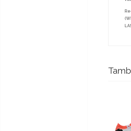
Re
(Wh
LA
Tambi