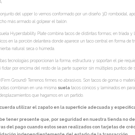
A
conjunto del upper lo vemos conformado por un diseño 3D romboidal, apo
ho más armado al golpear el balón.
suela Hyperstability Plate combina tacos de distintas formas; en triada y
icos en la porción delantera donde aparece un taco central en forma de 
hierba natural seca o húmeda.
as tecnologías proporcionan la forma, estructura y soportan el pie requie
i flotar por encima del resto de la parte superior sin múltiples puntos de 
(Firm Ground) Terrenos firmes no abrasivos. Son tacos de goma o materia
botas combinan en una misma
suela
tacos cónicos y laminados en para
desplazamientos que hagamos en un partido.
uerda utilizar el zapato en la superficie adecuada y especifica
be tener presente que, por seguridad en nuestra tienda no d
as del pago cuando estos sean realizados con tarjetas de créd
lidación independientemente del estado de la transacción.