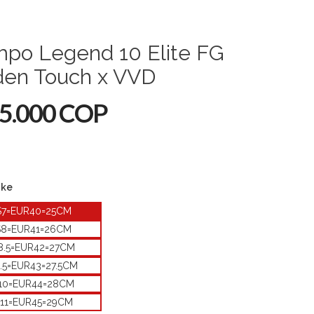
mpo Legend 10 Elite FG
den Touch x VVD
5.000 COP
ike
S7=EUR40=25CM
S8=EUR41=26CM
8.5=EUR42=27CM
.5=EUR43=27.5CM
10=EUR44=28CM
11=EUR45=29CM