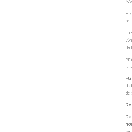
AA
El 
muc
La 
cón
de 
Amb
cas
FG
de 
de 
Rec
De
hor
va