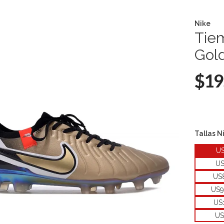
Nike
Tie
Gol
$19
Tallas N
U
U
US
US9
US
US