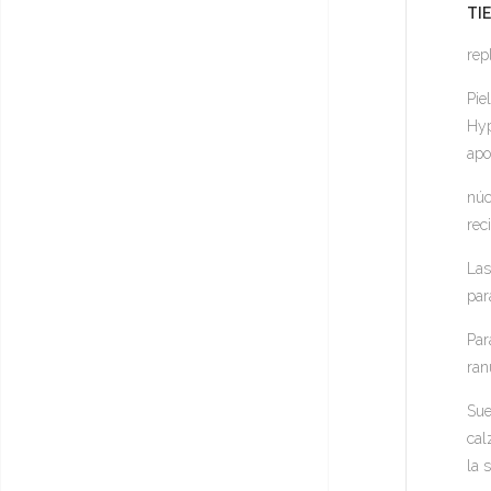
TI
rep
Pie
Hyp
apo
núc
rec
La
par
Par
ran
Sue
cal
la 