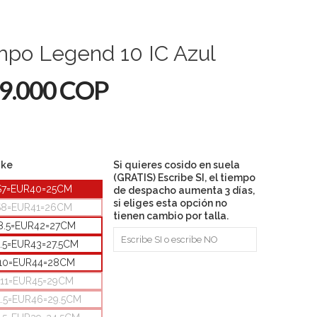
mpo Legend 10 IC Azul
9.000 COP
ike
Si quieres cosido en suela
(GRATIS) Escribe SI, el tiempo
S7=EUR40=25CM
de despacho aumenta 3 días,
si eliges esta opción no
S8=EUR41=26CM
tienen cambio por talla.
8.5=EUR42=27CM
.5=EUR43=27.5CM
10=EUR44=28CM
11=EUR45=29CM
1.5=EUR46=29.5CM