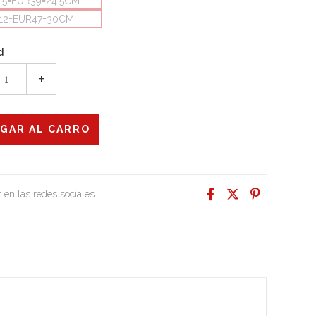
.5=EUR39=24.5CM
12=EUR47=30CM
d
+
 en las redes sociales