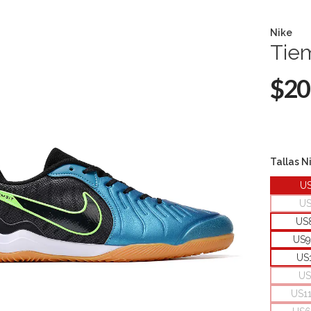
Nike
Tie
$20
Tallas N
U
U
US
US9
US
US
US1