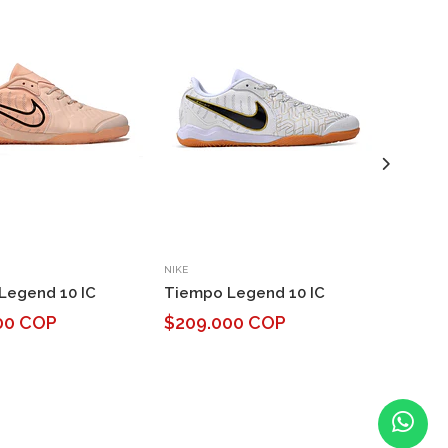
NIKE
NIKE
Legend 10 IC
Tiempo Legend 10 IC
Tiempo
Academ
00 COP
$209.000 COP
$185.