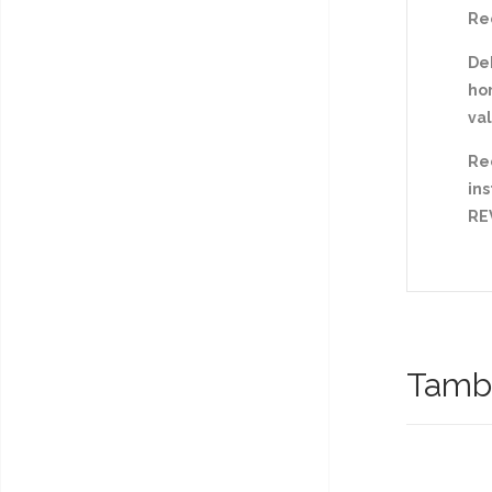
Rec
De
hor
va
Re
ins
RE
Tambi