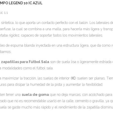
EMPO LEGEND 10 IC AZUL
lic 1.1
l sintetica, lo que aporta un contacto perfecto con el balón. Los laterales d
erfuse, la cual se combina a una malla, para hacerla más ligera y transp
rtaba rigidez, capaces de soportar todos los movimientos laterales.
leo de espuma blanda inyectada en una estructura ligera, que da como r
ibamos.
s
zapatillas para Fútbol Sala
son de suela lisa o ligeramente estriada 
a modalidades como el fútbol sala.
a maximizar la tracción, las suelas de interior (
IC
) suelen ser planas. Tie
uras para disipar la humedad de la pista y aumentar la flexibilidad.
len tener una
suela de goma
que no deja marcas, con acolchado para
zado que no es recomendable usarlo en la calle, cemento o gravilla, ya 
suela se gaste mucho más rápido y el rendimiento de la zapatilla dismi