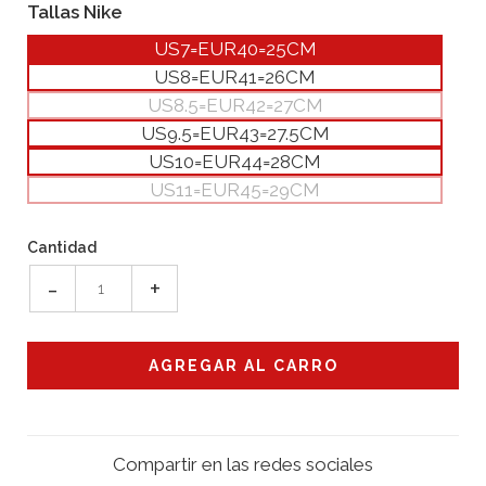
Tallas Nike
US7=EUR40=25CM
US8=EUR41=26CM
US8.5=EUR42=27CM
US9.5=EUR43=27.5CM
US10=EUR44=28CM
US11=EUR45=29CM
Cantidad
-
+
Compartir en las redes sociales