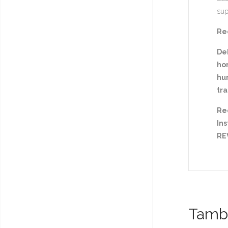
sup
Rec
De
ho
hu
tra
Re
Ins
RE
Tambi