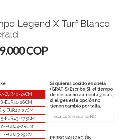
mpo Legend X Turf Blanco
rald
9.000 COP
ike
Si quieres cosido en suela
(GRATIS) Escribe SI, el tiempo
S7=EUR40=25CM
de despacho aumenta 3 días,
si eliges esta opción no
S8=EUR41=26CM
tienen cambio por talla.
8.5=EUR42=27CM
.5=EUR43=27.5CM
10=EUR44=28CM
11=EUR45=29CM
PERSONALIZACIÓN