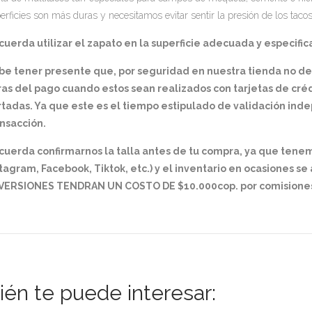
erficies son más duras y necesitamos evitar sentir la presión de los tacos 
uerda utilizar el zapato en la superficie adecuada y especifica
be tener presente que, por seguridad en nuestra tienda no d
ras del pago cuando estos sean realizados con tarjetas de cré
rtadas. Ya que este es el tiempo estipulado de validación in
nsacción.
cuerda confirmarnos la talla antes de tu compra, ya que tene
tagram, Facebook, Tiktok, etc.) y el inventario en ocasiones s
VERSIONES TENDRAN UN COSTO DE $10.000cop. por comisiones
én te puede interesar: