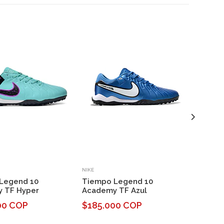
NIKE
NIKE
Legend 10
Tiempo Legend 10
Tiempo
 TF Hyper
Academy TF Azul
TF Ros
00 COP
$185.000 COP
$185.