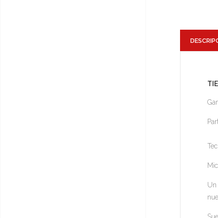
DESCRIP
TI
Gam
Par
Tec
Mic
Un 
nue
Sue