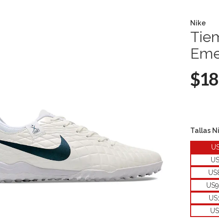
Nike
Tie
Eme
$18
Tallas N
U
U
US
US9
US
US