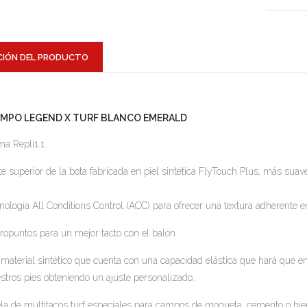
CIÓN DEL PRODUCTO
EMPO LEGEND X TURF BLANCO EMERALD
a Repli1.1
te superior de la bota fabricada en piel sintética FlyTouch Plus, más suave 
nología All Conditions Control (ACC) para ofrecer una textura adherente
ropuntos para un mejor tacto con el balón
material sintético que cuenta con una capacidad elástica que hará que e
stros pies obteniendo un ajuste personalizado.
la de multitacos turf especiales para campos de moqueta, cemento o hierb