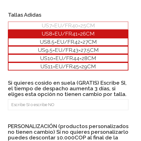
Tallas Adidas
US7=EU/FR40=25CM
US8=EU/FR41=26CM
US8.5=EU/FR42=27CM
US9.5=EU/FR43=27.5CM
US10=EU/FR44=28CM
US11=EU/FR45=29CM
Si quieres cosido en suela (GRATIS) Escribe SI,
el tiempo de despacho aumenta 3 días, si
eliges esta opción no tienen cambio por talla.
PERSONALIZACIÓN (productos personalizados
no tienen cambio) Si no quieres personalizarlo
puedes descontar 10.000COP al final de la