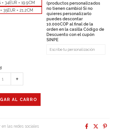
S = 34EUR = 19.9CM
(productos personalizados
no tienen cambio) Si no
= 35EUR = 21.2CM
quieres personalizarlo
puedes descontar
10.000COP al final de la
orden en la casilla Código de
Descuento con el cupón
SINPE
d
+
 en las redes sociales