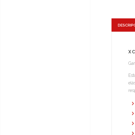
DESCRIP
X 
Gam
Est
elá
res