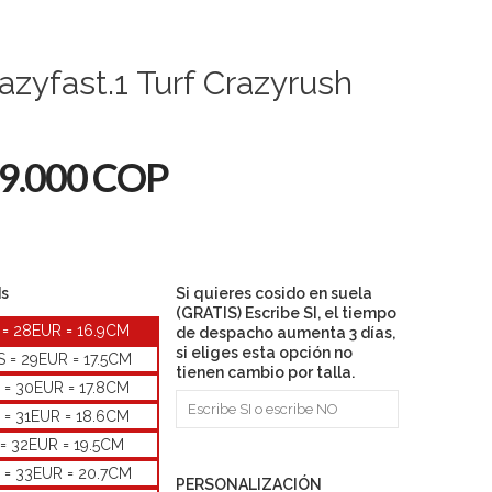
azyfast.1 Turf Crazyrush
9.000 COP
ds
Si quieres cosido en suela
(GRATIS) Escribe SI, el tiempo
 = 28EUR = 16.9CM
de despacho aumenta 3 días,
si eliges esta opción no
S = 29EUR = 17.5CM
tienen cambio por talla.
 = 30EUR = 17.8CM
 = 31EUR = 18.6CM
 = 32EUR = 19.5CM
S = 33EUR = 20.7CM
PERSONALIZACIÓN