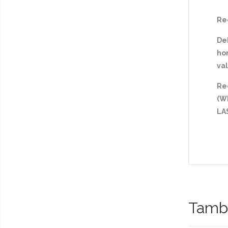
Rec
De
hor
val
Re
(Wh
LA
Tambi