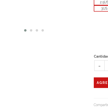
2.5U
3US 
Cantida
-
Compartir