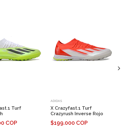
ADIDAS
ADIDAS
ast.1 Turf
X Crazyfast.1 Turf
X Crazy
sh
Crazyrush Inverse Rojo
Mariner
00 COP
$199.000 COP
$179.