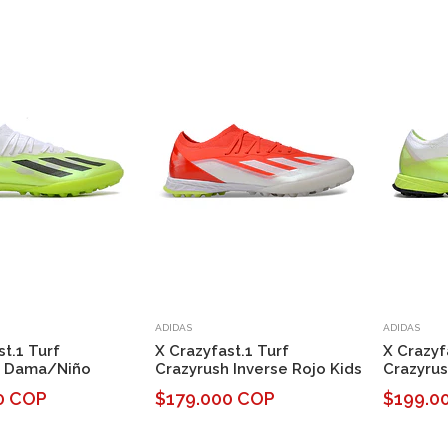
ADIDAS
ADIDAS
st.1 Turf
X Crazyfast.1 Turf
X Crazyf
h Dama/Niño
Crazyrush Inverse Rojo Kids
Crazyru
0 COP
$179.000 COP
$199.0