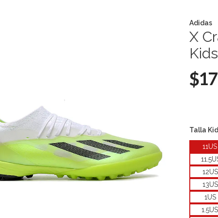
Adidas
X Cr
Kids
$17
Talla Ki
11US
11.5U
12US
13US
1US
1.5U