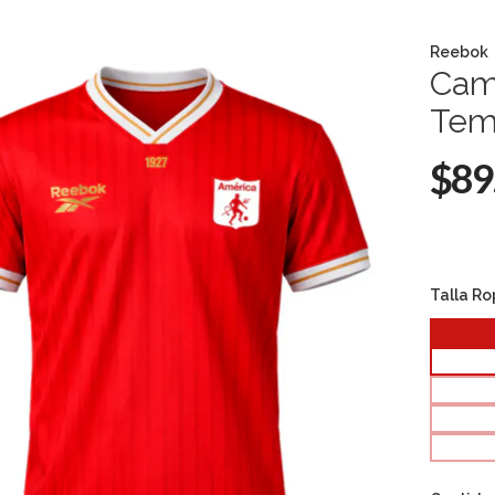
Reebok
Cami
Tem
$89
Talla R