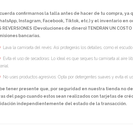
cuerda confirmarnos la talla antes de hacer de tu compra, ya
atsApp, Instagram, Facebook, Tiktok, etc.) y el inventario en 
S REVERSIONES (Devoluciones de dinero) TENDRAN UN COSTO D
misiones bancarias.
Lava la camiseta del revés: Así protegerás los detalles, como el escudo
Evita el uso de secadoras: Lo ideal es que seques tu camiseta al aire lib
erial.
No uses productos agresivos: Opta por detergentes suaves y evita el u
be tener presente que, por seguridad en nuestra tienda no d
as del pago cuando estos sean realizados con tarjetas de créd
lidación independientemente del estado de la transacción.