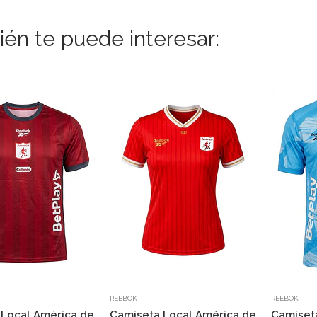
én te puede interesar:
REEBOK
REEBOK
 Local América de
Camiseta Local América de
Camiseta