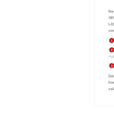
Re
(Wh
LA
co
mat
De
hor
va