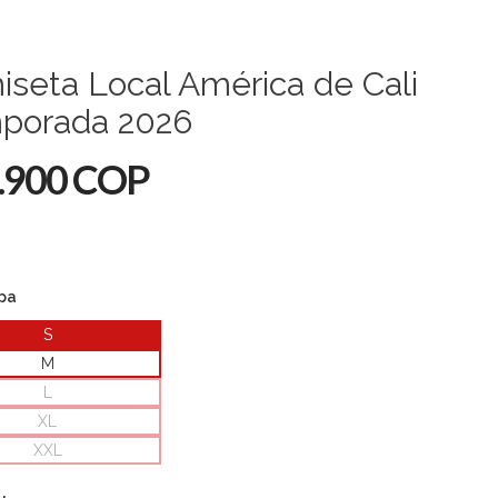
seta Local América de Cali
porada 2026
.900 COP
opa
S
M
L
XL
XXL