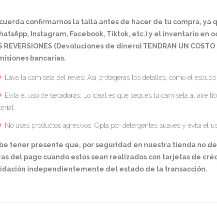
cuerda confirmarnos la talla antes de hacer de tu compra, ya
atsApp, Instagram, Facebook, Tiktok, etc.) y el inventario en 
S REVERSIONES (Devoluciones de dinero) TENDRAN UN COSTO D
misiones bancarias.
Lava la camiseta del revés: Así protegerás los detalles, como el escudo
Evita el uso de secadoras: Lo ideal es que seques tu camiseta al aire lib
erial.
No uses productos agresivos: Opta por detergentes suaves y evita el u
be tener presente que, por seguridad en nuestra tienda no d
as del pago cuando estos sean realizados con tarjetas de créd
lidación independientemente del estado de la transacción.