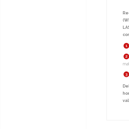
Re
(Wh
LA
co
mat
De
hor
va