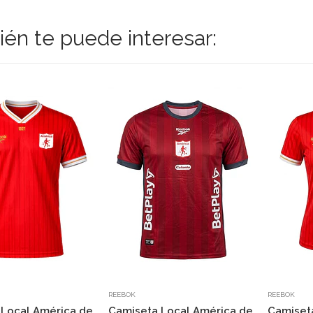
én te puede interesar:
REEBOK
REEBOK
 Local América de
Camiseta Local América de
Camiset