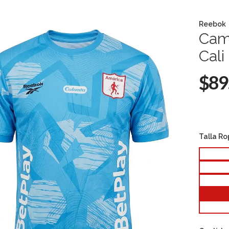
Reebok
Cami
Cali
$89
Talla R