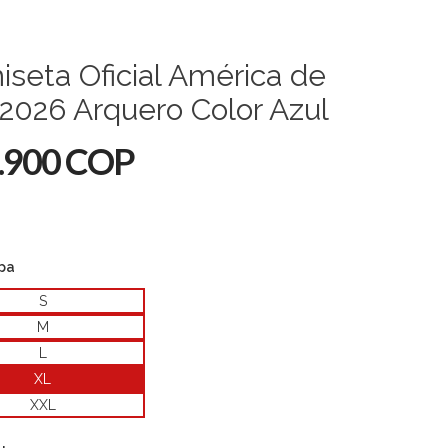
seta Oficial América de
 2026 Arquero Color Azul
.900 COP
opa
S
M
L
XL
XXL