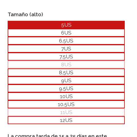
Tamaño (alto)
5US
6US
6.5US
7US
7.5US
8US
8.5US
9US
9.5US
10US
10.5US
11US
12US
La compra tarda de 15 a 25 días en este