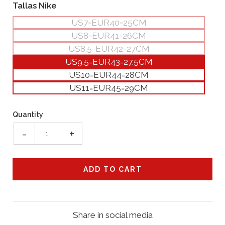
Tallas Nike
US7=EUR40=25CM
US8=EUR41=26CM
US8.5=EUR42=27CM
US9.5=EUR43=27.5CM
US10=EUR44=28CM
US11=EUR45=29CM
Quantity
-
+
Share in social media