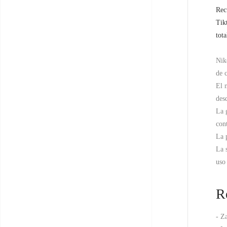
Rec
Tik
tot
Nik
de 
El 
des
La 
con
La 
La 
uso 
R
- Z