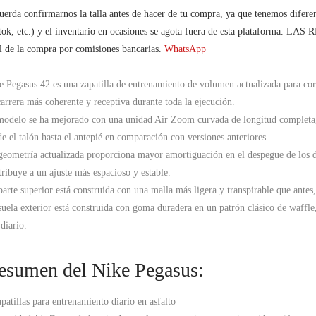
uerda confirmarnos la talla antes de hacer de tu compra, ya que tenemos difer
tok, etc.) y el inventario en ocasiones se agota fuera de esta platafo
al de la compra por comisiones bancarias.
WhatsApp
e Pegasus 42 es una zapatilla de entrenamiento de volumen actualizada para corr
carrera más coherente y receptiva durante toda la ejecución.
modelo se ha mejorado con una unidad Air Zoom curvada de longitud completa,
de el talón hasta el antepié en comparación con versiones anteriores.
geometría actualizada proporciona mayor amortiguación en el despegue de los d
tribuye a un ajuste más espacioso y estable.
parte superior está construida con una malla más ligera y transpirable que antes
suela exterior está construida con goma duradera en un patrón clásico de waffle,
diario.
esumen del Nike Pegasus:
apatillas para entrenamiento diario en asfalto