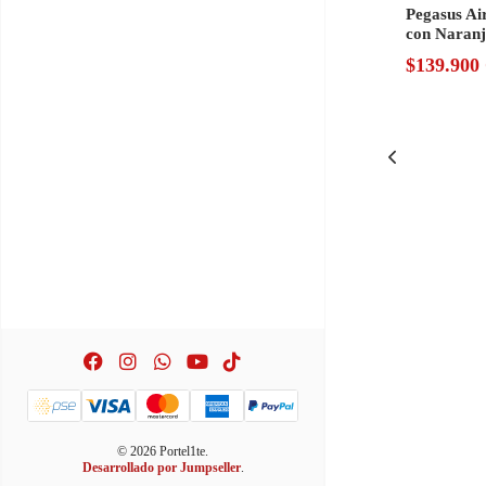
Pegasus Ai
con Naranj
$139.90
© 2026 Portel1te.
Desarrollado por Jumpseller
.