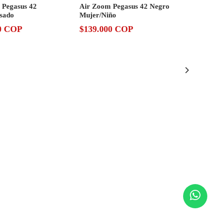
 Pegasus 42
Air Zoom Pegasus 42 Negro
sado
Mujer/Niño
0 COP
$139.000 COP
NIKE
Air Zoo
Blanco/
$139.0