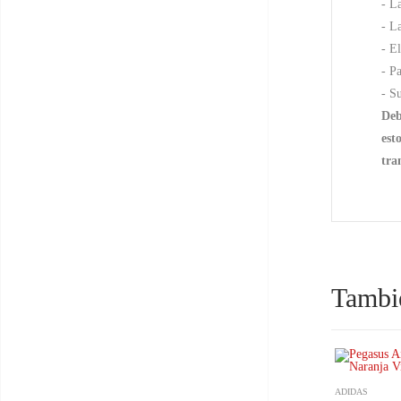
- L
- L
- E
- P
- S
Deb
est
tra
Tambié
ADIDAS