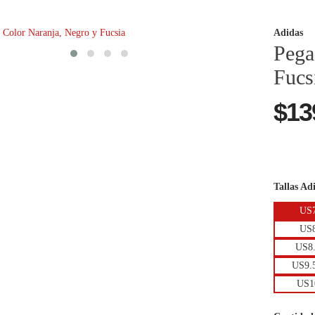
Adidas
Pega
Fucs
$13
Tallas Ad
US
US
US8
US9.
US1