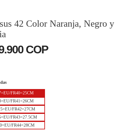
sus 42 Color Naranja, Negro y
ia
9.900 COP
idas
7=EU/FR40=25CM
8=EU/FR41=26CM
.5=EU/FR42=27CM
5=EU/FR43=27.5CM
0=EU/FR44=28CM