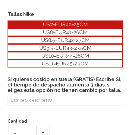
Tallas Nike
US7=EUR40=25CM
US8=EUR41=26CM
US8.5=EUR42=27CM
US9.5=EUR43=27.5CM
US10=EUR44=28CM
US11=EUR45=29CM
Si quieres cosido en suela (GRATIS) Escribe SI,
el tiempo de despacho aumenta 3 días, si
eliges esta opción no tienen cambio por talla.
Cantidad
-
+