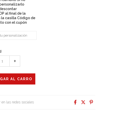
personalizarlo
descontar
P al final de la
 la casilla Código de
to con el cupón
d
+
 en las redes sociales