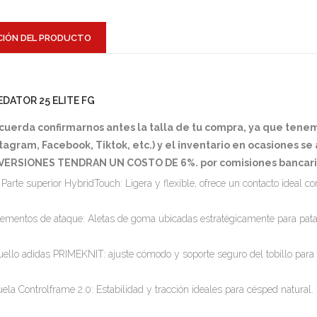
CIÓN DEL PRODUCTO
EDATOR 25 ELITE FG
cuerda confirmarnos antes la talla de tu compra, ya que tene
tagram, Facebook, Tiktok, etc.) y el inventario en ocasiones s
VERSIONES TENDRAN UN COSTO DE 6%. por comisiones bancari
Parte superior HybridTouch: Ligera y flexible, ofrece un contacto ideal c
lementos de ataque: Aletas de goma ubicadas estratégicamente para pata
uello adidas PRIMEKNIT: ajuste cómodo y soporte seguro del tobillo para
uela Controlframe 2.0: Estabilidad y tracción ideales para césped natural.