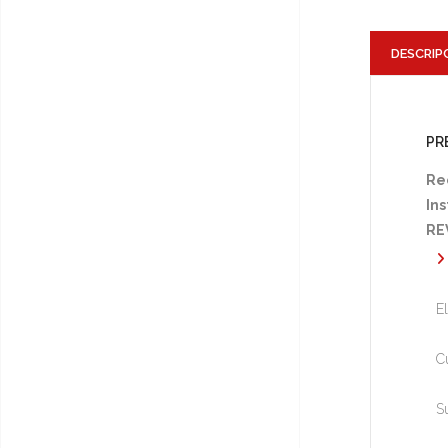
DESCRIP
PR
Re
Ins
RE
E
C
S