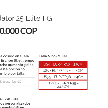
ator 25 Elite FG
0.000 COP
es cosido en suela
Talla Niño/Mujer
 Escribe SI, el tiempo
US4 = EUR/FR36 = 23CM
acho aumenta 3 días,
s esta opción no
US5 = EUR/FR37 = 23.5CM
ambio por talla.
US5.5 = EUR/FR38 = 24CM
US6.5 = EUR/FR39 =
24.5CM
ALIZACIÓN
tos personalizados
n cambio) Si no