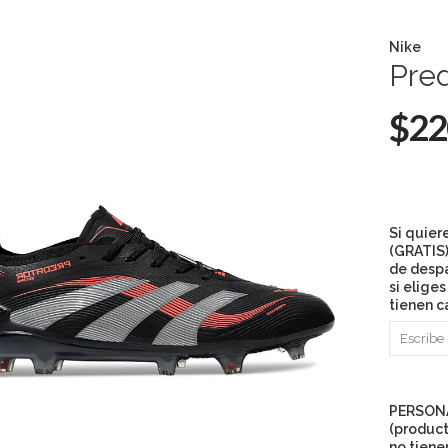
Nike
Pred
$22
Si quier
(GRATIS)
de desp
si elige
tienen c
PERSON
(produc
no tiene