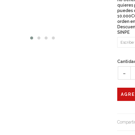
quieres 
puedes 
10.000CO
orden en
Descuen
SINPE
Cantida
-
Compartir