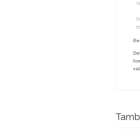
Ve
D
e
Rec
De
hor
va
Tambi