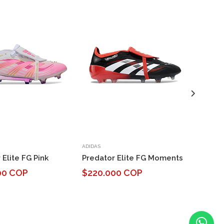
ADIDAS
ADIDAS
 Elite FG Pink
Predator Elite FG Moments
Predato
Teamge
00 COP
$220.000 COP
$220.