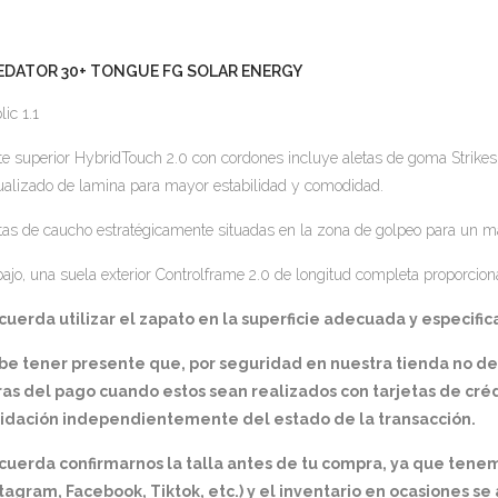
EDATOR 30+ TONGUE FG SOLAR ENERGY
lic 1.1
te superior HybridTouch 2.0 con cordones incluye aletas de goma Strikeski
ualizado de lamina para mayor estabilidad y comodidad.
tas de caucho estratégicamente situadas en la zona de golpeo para un ma
ajo, una suela exterior Controlframe 2.0 de longitud completa proporcion
uerda utilizar el zapato en la superficie adecuada y especifica
be tener presente que, por seguridad en nuestra tienda no d
as del pago cuando estos sean realizados con tarjetas de créd
lidación independientemente del estado de la transacción.
cuerda confirmarnos la talla antes de tu compra, ya que tene
tagram, Facebook, Tiktok, etc.) y el inventario en ocasiones s