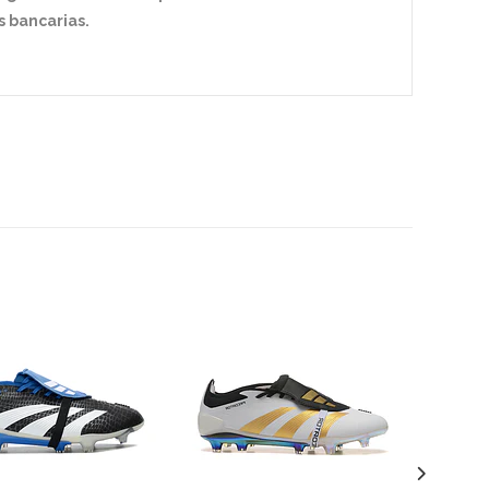
 bancarias.
A
P