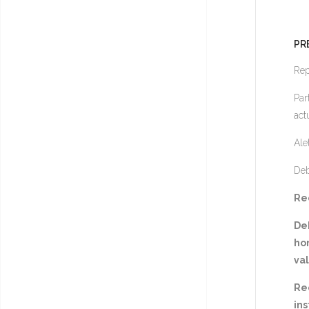
PR
Rep
Par
act
Ale
Deb
Rec
De
hor
va
Re
ins