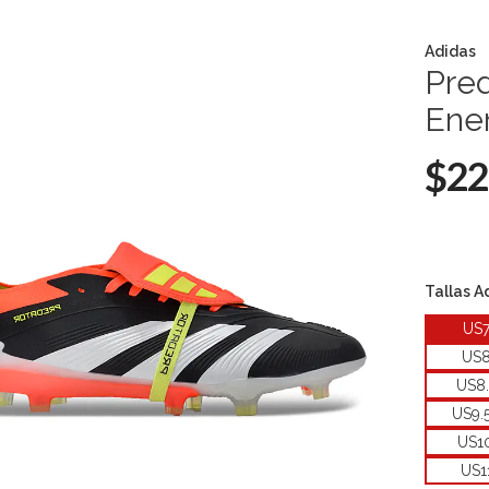
Adidas
Pred
Ene
$22
Tallas A
US
US
US8
US9.
US1
US1