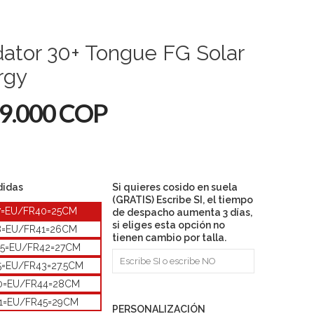
ator 30+ Tongue FG Solar
rgy
9.000 COP
didas
Si quieres cosido en suela
(GRATIS) Escribe SI, el tiempo
7=EU/FR40=25CM
de despacho aumenta 3 días,
si eliges esta opción no
8=EU/FR41=26CM
tienen cambio por talla.
.5=EU/FR42=27CM
5=EU/FR43=27.5CM
0=EU/FR44=28CM
1=EU/FR45=29CM
PERSONALIZACIÓN