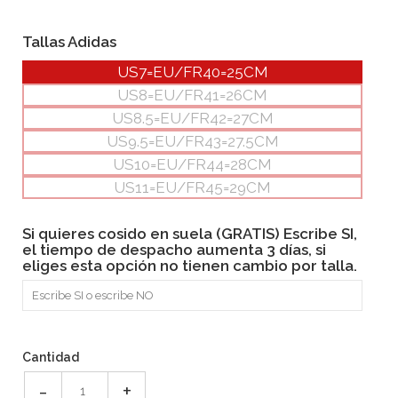
Tallas Adidas
US7=EU/FR40=25CM
US8=EU/FR41=26CM
US8.5=EU/FR42=27CM
US9.5=EU/FR43=27.5CM
US10=EU/FR44=28CM
US11=EU/FR45=29CM
Si quieres cosido en suela (GRATIS) Escribe SI,
el tiempo de despacho aumenta 3 días, si
eliges esta opción no tienen cambio por talla.
Cantidad
-
+