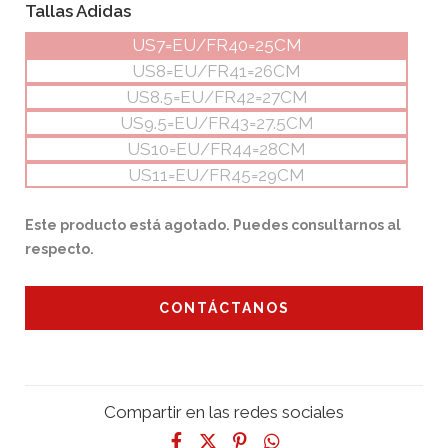
Tallas Adidas
US7=EU/FR40=25CM
US8=EU/FR41=26CM
US8.5=EU/FR42=27CM
US9.5=EU/FR43=27.5CM
US10=EU/FR44=28CM
US11=EU/FR45=29CM
Este producto está agotado. Puedes consultarnos al
respecto.
CONTÁCTANOS
Compartir en las redes sociales