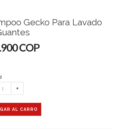
mpoo Gecko Para Lavado
Guantes
.900 COP
d
+