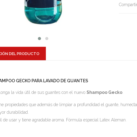
Compartir
CIÓN DEL PRODUCTO
AMPOO GECKO PARA LAVADO DE GUANTES
longa la vida útil de sus guantes con el nuevo
Shampoo Gecko
.
ne propiedades que además de limpiar a profundidad el guante, humecta
or durabilidad.
il de usar y tiene agradable aroma. Fórmula especial Latex Aleman.