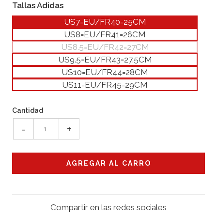
Tallas Adidas
US7=EU/FR40=25CM
US8=EU/FR41=26CM
US8.5=EU/FR42=27CM
US9.5=EU/FR43=27.5CM
US10=EU/FR44=28CM
US11=EU/FR45=29CM
Cantidad
-
+
Compartir en las redes sociales