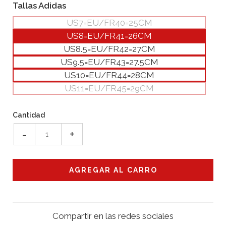
Tallas Adidas
US7=EU/FR40=25CM
US8=EU/FR41=26CM
US8.5=EU/FR42=27CM
US9.5=EU/FR43=27.5CM
US10=EU/FR44=28CM
US11=EU/FR45=29CM
Cantidad
-
+
Compartir en las redes sociales